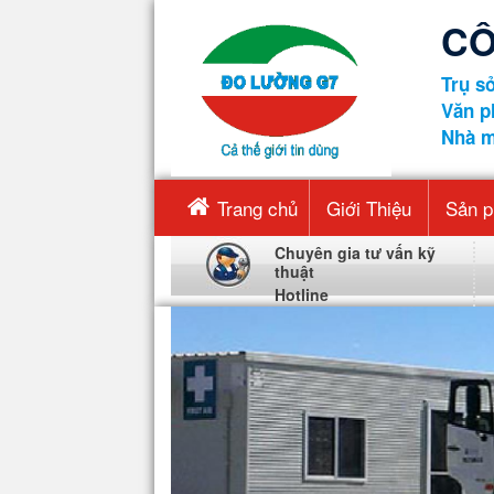
CÔ
Trụ sở
Văn p
Nhà m
Trang chủ
Giới Thiệu
Sản 
Chuyên gia tư vấn kỹ
thuật
Hotline