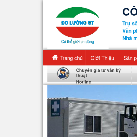
CÔ
Trụ sở
Văn p
Nhà m
Trang chủ
Giới Thiệu
Sản 
Chuyên gia tư vấn kỹ
thuật
Hotline