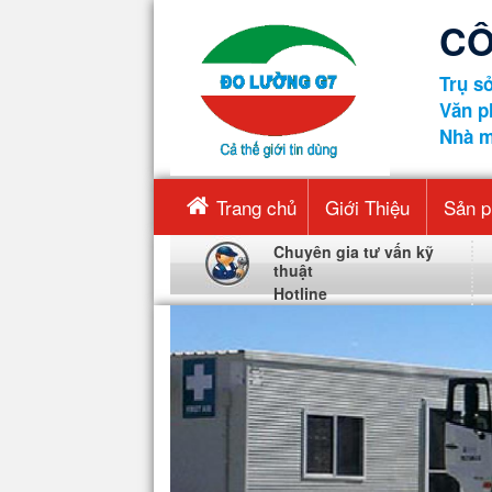
CÔ
Trụ sở
Văn p
Nhà m
Trang chủ
Giới Thiệu
Sản 
Chuyên gia tư vấn kỹ
thuật
Hotline