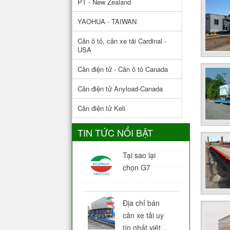
PT - New Zealand
YAOHUA - TAIWAN
Cân ô tô, cân xe tải Cardinal -
USA
Cân điện tử - Cân ô tô Canada
Cân điện tử Anyload-Canada
Cân điện tử Keli
TIN TỨC NỔI BẬT
Tại sao lại
chọn G7
Địa chỉ bán
cân xe tải uy
tín nhất việt...